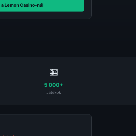
z a Lemon Casino-nál
🎰
5 000+
Játékok