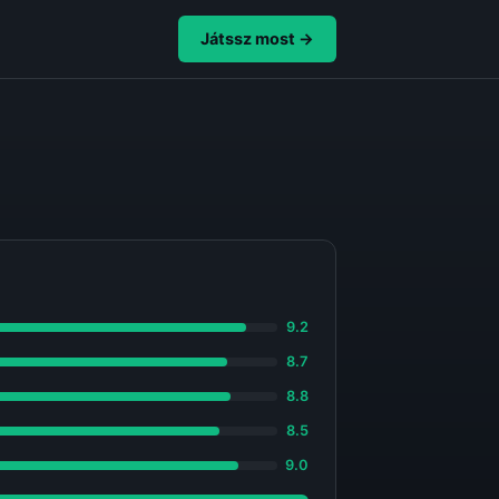
Játssz most →
9.2
8.7
8.8
8.5
9.0