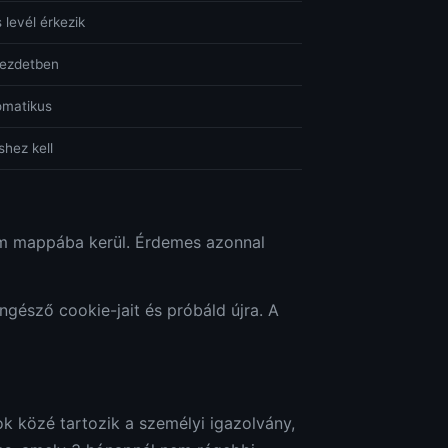
 levél érkezik
kezdetben
omatikus
shez kell
am mappába kerül. Érdemes azonnal
gésző cookie-jait és próbáld újra. A
 közé tartozik a személyi igazolvány,