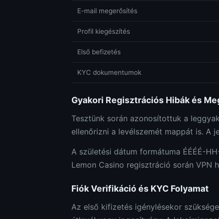
E-mail megerősítés
Profil kiegészítés
Első befizetés
KYC dokumentumok
Gyakori Regisztrációs Hibák és Me
Tesztünk során azonosítottuk a leggya
ellenőrizni a levélszemét mappát is. A 
A születési dátum formátuma ÉÉÉÉ-HH-NN
Lemon Casino regisztráció során VPN ha
Fiók Verifikáció és KYC Folyamat
Az első kifizetés igénylésekor szüksé