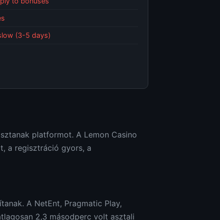
ply to bonuses
es
low (3-5 days)
lasztanak platformot. A Lemon Casino
, a regisztráció gyors, a
ítanak. A NetEnt, Pragmatic Play,
átlagosan 2,3 másodperc volt asztali