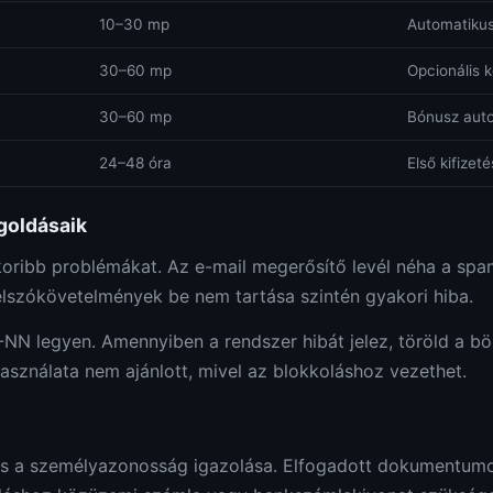
10–30 mp
Automatikus
30–60 mp
Opcionális 
30–60 mp
Bónusz aut
24–48 óra
Első kifizeté
goldásaik
koribb problémákat. Az e-mail megerősítő levél néha a sp
jelszókövetelmények be nem tartása szintén gyakori hiba.
 legyen. Amennyiben a rendszer hibát jelez, töröld a bön
sználata nem ajánlott, mivel az blokkoláshoz vezethet.
ges a személyazonosság igazolása. Elfogadott dokumentumok