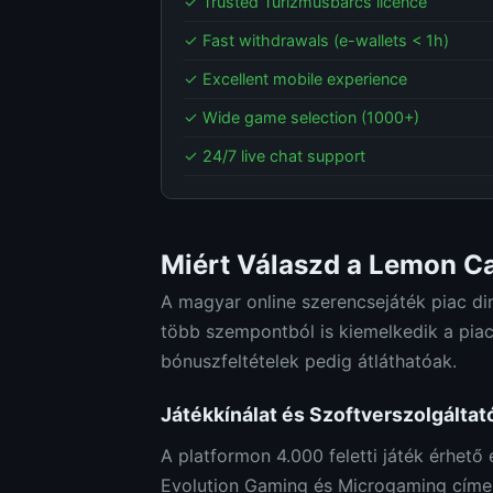
✓ Trusted Turizmusbarcs licence
✓ Fast withdrawals (e-wallets < 1h)
✓ Excellent mobile experience
✓ Wide game selection (1000+)
✓ 24/7 live chat support
Miért Válaszd a Lemon C
A magyar online szerencsejáték piac di
több szempontból is kiemelkedik a piacon
bónuszfeltételek pedig átláthatóak.
Játékkínálat és Szoftverszolgálta
A platformon 4.000 feletti játék érhető
Evolution Gaming és Microgaming címei 