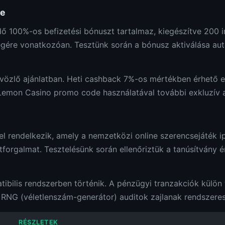
se
ő 100%-os befizetési bónuszt tartalmaz, kiegészítve 200 
ére vonatkozóan. Tesztünk során a bónusz aktiválása aut
vözlő ajánlatban. Heti cashback 7%-os mértékben érhető el
Lemon Casino promo code használatával további exkluzív a
 rendelkezik, amely a nemzetközi online szerencsejáték i
atforgalmat. Tesztelésünk során ellenőriztük a tanúsítvány
ilis rendszerben történik. A pénzügyi tranzakciók külön t
n RNG (véletlenszám-generátor) auditok zajlanak rendszere
RÉSZLETEK