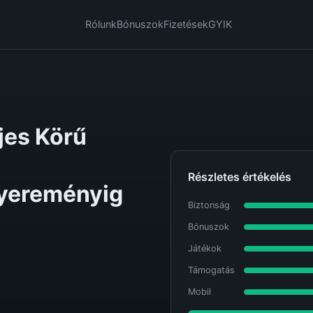
Rólunk
Bónuszok
Fizetések
GYIK
jes Körű
Részletes értékelés
Nyereményig
Biztonság
Bónuszok
Játékok
Támogatás
Mobil