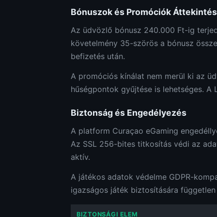
Bónuszok és Promóciók Áttekinté
Az üdvözlő bónusz 240.000 Ft-ig terjed
követelmény 35-szörös a bónusz összeg
befizetés után.
A promóciós kínálat nem merül ki az üd
hűségpontok gyűjtése is lehetséges. A 
Biztonság és Engedélyezés
A platform Curaçao eGaming engedéllyel
Az SSL 256-bites titkosítás védi az ad
aktív.
A játékos adatok védelme GDPR-kompatib
igazságos játék biztosítására függetle
BIZTONSÁGI ELEM